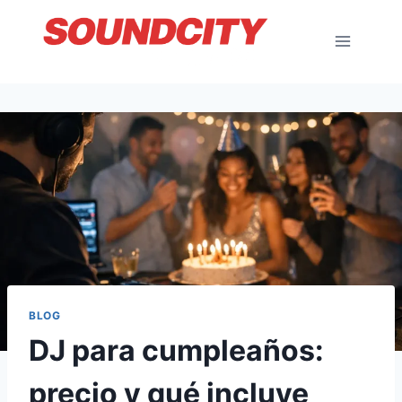
Saltar
al
contenido
BLOG
DJ para cumpleaños:
precio y qué incluye