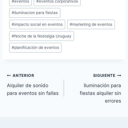
#
eventos
#
eventos corporativos
la
entrada:
#
iluminacion para fiestas
#
impacto social en eventos
#
marketing de eventos
#
Noche de la Nostalgia Uruguay
#
planificación de eventos
Navegación
ANTERIOR
SIGUIENTE
Alquiler de sonido
Iluminación para
de
para eventos sin fallas
fiestas alquiler sin
entradas
errores