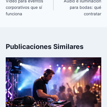
Video para eventos
Audio e iluminación
de
corporativos que sí
para bodas: qué
entradas
funciona
contratar
Publicaciones Similares