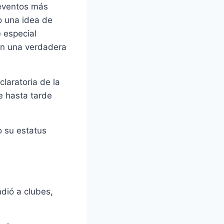
 eventos más
o una idea de
 especial
 en una verdadera
claratoria de la
e hasta tarde
o su estatus
dió a clubes,