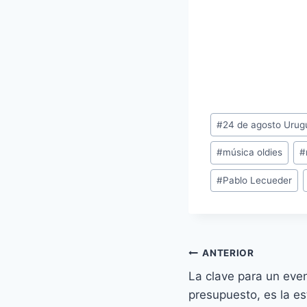
Etiquetas
#
24 de agosto Urug
de
#
música oldies
#
la
entrada:
#
Pablo Lecueder
Navegación
ANTERIOR
La clave para un even
de
presupuesto, es la es