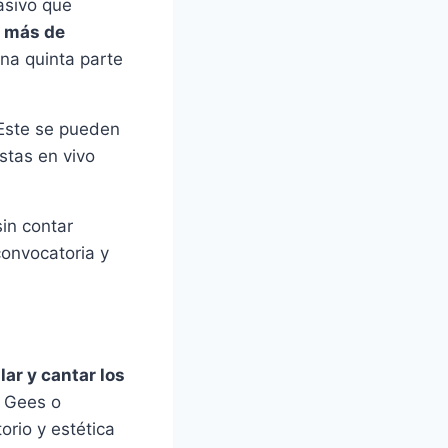
asivo que
e
más de
una quinta parte
 Este se pueden
stas en vivo
sin contar
convocatoria y
lar y cantar los
e Gees o
rio y estética