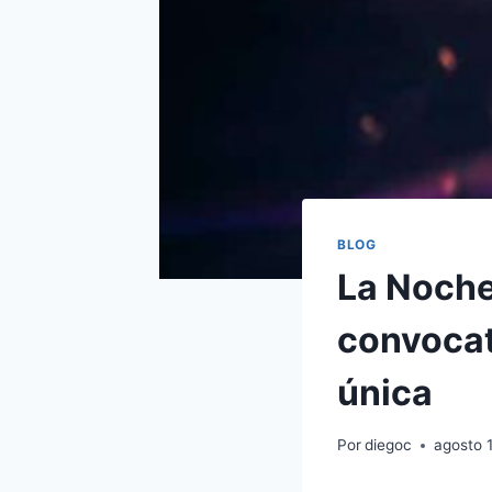
BLOG
La Noche 
convocat
única
Por
diegoc
agosto 