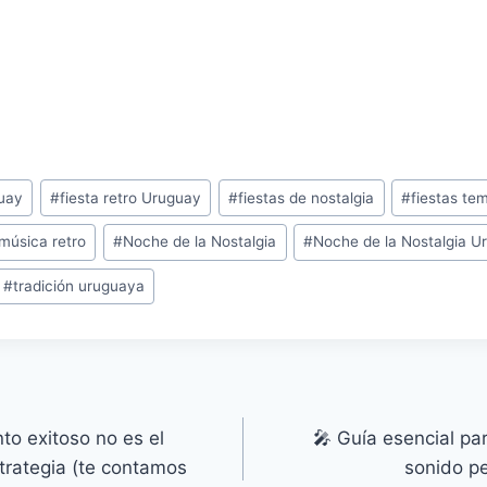
uay
#
fiesta retro Uruguay
#
fiestas de nostalgia
#
fiestas te
música retro
#
Noche de la Nostalgia
#
Noche de la Nostalgia U
#
tradición uruguaya
to exitoso no es el
🎤 Guía esencial par
trategia (te contamos
sonido pe