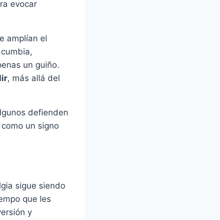
ara evocar
e amplían el
, cumbia,
penas un guiño.
ir
, más allá del
algunos defienden
ón como un signo
gia sigue siendo
iempo que les
versión y