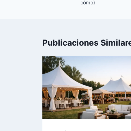
entradas
cómo)
Publicaciones Similar