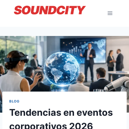
Saltar
al
contenido
BLOG
Tendencias en eventos
corporativos 2026