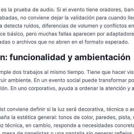
o es la prueba de audio. Si el evento tiene oradores, ba
abadas, no conviene dejar la validación para cuando lle
 detecta ruidos, diferencias de volumen y conflictos e
ce básico, pero muchas fallas aparecen por adaptadores
adas o archivos que no abren en el formato esperado.
n: funcionalidad y ambientación
mple dos trabajos al mismo tiempo. Tiene que hacer vis
uir ambiente. En un evento social puede transformar po
lón. En uno corporativo, ayuda a ordenar la atención y 
st conviene definir si la luz será decorativa, técnica o 
ña la estética general: tonos de color, paredes, pista,
uz técnica, en cambio, responde a necesidades concret
 mesa de panelistas o una pantalla sin generar reflejos