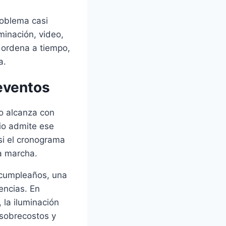
roblema casi
minación, video,
 ordena a tiempo,
a.
 eventos
No alcanza con
cio admite ese
 si el cronograma
la marcha.
e cumpleaños, una
encias. En
, la iluminación
 sobrecostos y