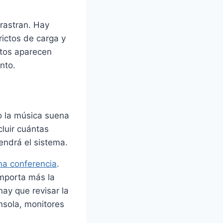
rastran. Hay
rictos de carga y
atos aparecen
nto.
 o la música suena
cluir cuántas
endrá el sistema.
na conferencia
.
 importa más la
hay que revisar la
onsola, monitores