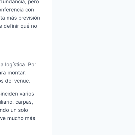
edundancia, pero
onferencia con
ta más previsión
e definir qué no
 logística. Por
ara montar,
os del venue.
inciden varios
iario, carpas,
ando un solo
uelve mucho más