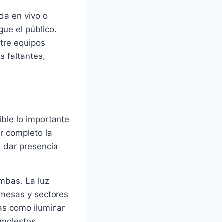
nda en vivo o
gue el público.
ntre equipos
 faltantes,
ible lo importante
r completo la
a dar presencia
ambas. La luz
 mesas y sectores
as como iluminar
 molestos.