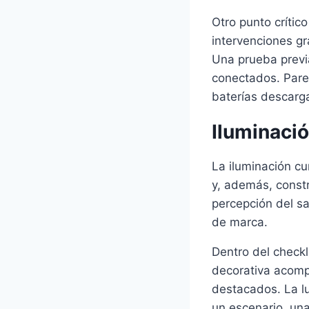
Otro punto crític
intervenciones gr
Una prueba previa
conectados. Pare
baterías descarg
Iluminació
La iluminación cu
y, además, constr
percepción del sa
de marca.
Dentro del checkli
decorativa acompa
destacados. La l
un escenario, una