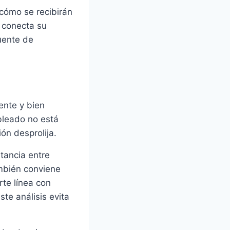
 cómo se recibirán
a conecta su
uente de
ente y bien
ableado no está
ón desprolija.
stancia entre
ambién conviene
rte línea con
te análisis evita