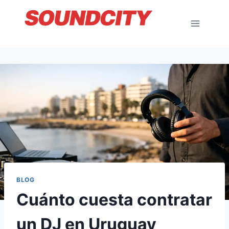
Saltar
al
contenido
BLOG
Cuánto cuesta contratar
un DJ en Uruguay