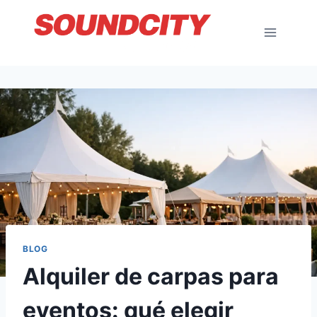
Saltar
al
contenido
BLOG
Alquiler de carpas para
eventos: qué elegir