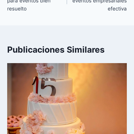
para eventos bien
eventos empresariales
entradas
resuelto
efectiva
Publicaciones Similares