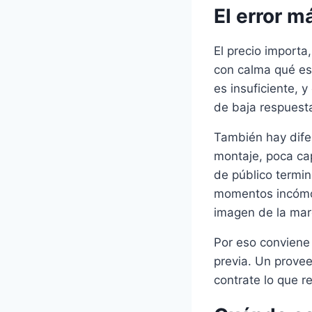
El error 
El precio import
con calma qué est
es insuficiente, 
de baja respuesta
También hay difer
montaje, poca cap
de público termin
momentos incómod
imagen de la mar
Por eso conviene 
previa. Un provee
contrate lo que r