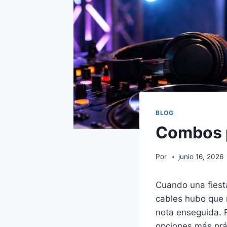
BLOG
Combos p
Por
junio 16, 2026
Cuando una fiesta
cables hubo que r
nota enseguida. P
opciones más prác