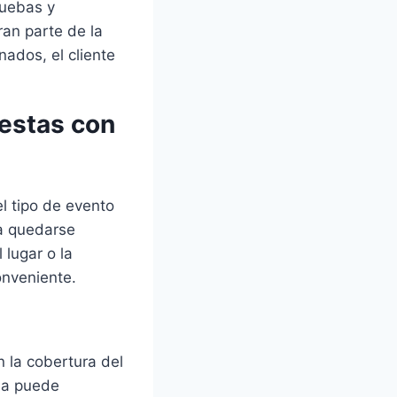
ruebas y
ran parte de la
nados, el cliente
iestas con
l tipo de evento
 a quedarse
 lugar o la
onveniente.
 la cobertura del
eña puede