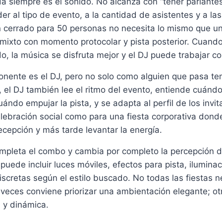
da siempre es el sonido. No alcanza con “tener parlantes
er al tipo de evento, a la cantidad de asistentes y a la
 cerrado para 50 personas no necesita lo mismo que una
 mixto con momento protocolar y pista posterior. Cuando
, la música se disfruta mejor y el DJ puede trabajar co
nente es el DJ, pero no solo como alguien que pasa te
l, el DJ también lee el ritmo del evento, entiende cuánd
ándo empujar la pista, y se adapta al perfil de los invit
lebración social como para una fiesta corporativa dond
cepción y más tarde levantar la energía.
ompleta el combo y cambia por completo la percepción d
uede incluir luces móviles, efectos para pista, ilumina
scretas según el estilo buscado. No todas las fiestas 
 veces conviene priorizar una ambientación elegante; ot
 y dinámica.