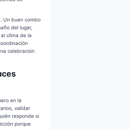
to. Un buen combo
año del lugar,
 al clima de la
 coordinación
una celebración
uces
pero en la
arios, validar
quién responde si
icción porque